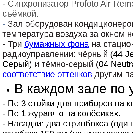
- Синхронизатор Profoto Air Re
съёмкой.
-
Зал
оборудован кондиционеро
температура воздуха за окном 
- Три
бумажных фона
на стацио
радиоуправлении: чёрный (
44 J
Серый)
и тёмно-серый (
04 Neut
соответствие оттенков
другим п
В каждом зале по 
- По 3 стойки для приборов на к
- По 1 журавлю на колёсиках.
- Насадки: два стрипбокса (один