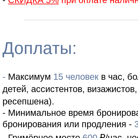
________________________
Доплаты:
-
Максимум
15 человек
в час, б
детей, ассистентов, визажистов
ресепшена).
-
Минимальное время бронирова
бронирования или продления
-
3
₽
- Гримёрное место
600
/час, н