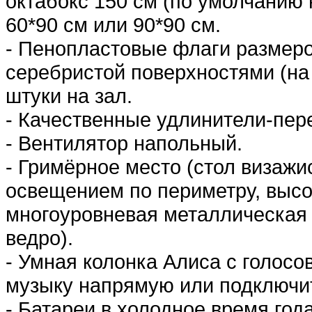
октабокс 150 см (по умолчанию 
60*90 см или 90*90 см.
- Пенопластовые флаги размеро
серебристой поверхностями (на 
штуки на зал.
- Качественные удлинители-перен
- Вентилятор напольный.
- Гримёрное место (
стол визажи
освещением по периметру, высок
многоуровневая металлическая 
ведро).
- Умная колонка Алиса с голос
музыку напрямую или подключить
- Батареи в холодное время год