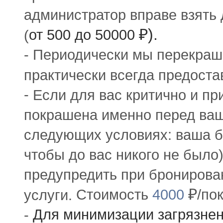
администратор вправе взять
₽).
от
500
до
50000
(
-
Периодически мы перекраш
практически всегда предоста
-
Если для вас критично и п
покрашена именно перед ваш
следующих условиях: ваша бр
чтобы до вас никого не бы
предупредить при бронирова
₽
Стоимость
4000
/по
услуги.
Для минимизации загрязне
-