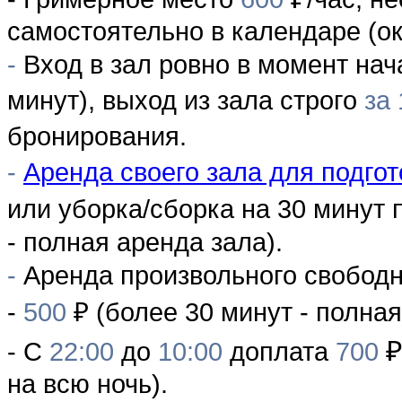
самостоятельно в календаре (о
-
Вход в зал ровно в момент
нач
минут), выход из зала строго
за 
бронирования.
-
Аренда своего зала для подгот
или уборка/сборка на 30 минут 
- полная аренда зала).
-
Аренда произвольного свободн
-
500
₽ (более 30 минут - полна
₽
-
С
22:00
до
10:00
доплата
700
на всю ночь).