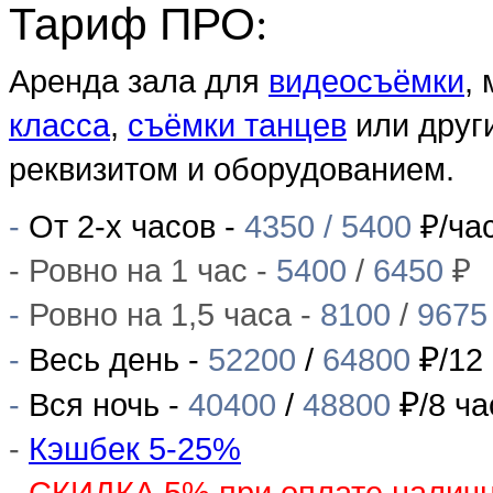
Тариф ПРО
:
Аренда зала
для
видеосъёмки
,
класса
,
съёмки танцев
или друг
реквизитом и оборудованием.
-
От 2-х часов -
4350
/
5400
₽
/ча
- Ровно на 1 час
-
5400
/
6450
₽
-
Ровно на 1,5 часа -
8100
/
9675
₽
-
Весь день -
52200
/
64800
/12
₽
-
Вся ночь -
40400
/
48800
/
8 ч
-
Кэшбек 5-25%
-
СКИДКА 5%
при оплате налич